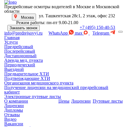
Предрейсовые осмотры водителей в Москве и Московской
области
ул. Ташкентская 28с1, 2 этаж, офис 232
Москва
Режим работы: пн-пт 9.00-21.00
+7 (495) 150-40-53
Заказать звонок
WhatsApp
max
Telegram
info@predrejsovyj.ru
Главная
Услуги
Предрейсовый
Послерейсовый
Дистанционный
Аренда мед. пункта
Периодический
Выездной
Предварительное ХТИ
Подтверждающие ХТИ
Организация медицинского пункта
Получение лицензии на медицинский предрейсовый
кабинет
Электронные путевые листы
О компании
Цены
Лицензии
Путевые листы
Лицензии
Дипломы
Отзывы
Видео
Вакансии