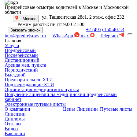
Предрейсовые осмотры водителей в Москве и Московской
области
ул. Ташкентская 28с1, 2 этаж, офис 232
Москва
Режим работы: пн-пт 9.00-21.00
+7 (495) 150-40-53
Заказать звонок
WhatsApp
max
Telegram
info@predrejsovyj.ru
Главная
Услуги
Предрейсовый
Послерейсовый
Дистанционный
Аренда мед. пункта
Периодический
Выездной
Предварительное ХТИ
Подтверждающие ХТИ
Организация медицинского пункта
Получение лицензии на медицинский предрейсовый
кабинет
Электронные путевые листы
О компании
Цены
Лицензии
Путевые листы
Лицензии
Дипломы
Отзывы
Видео
Вакансии