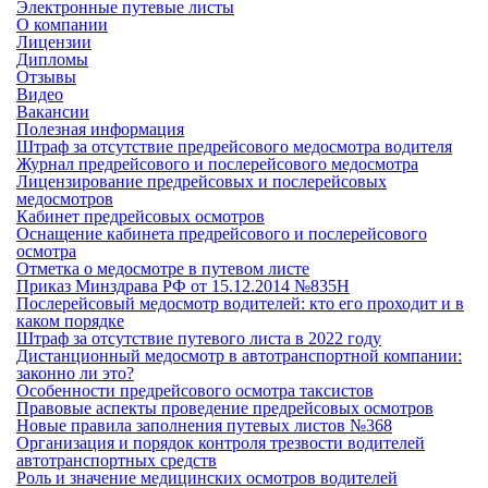
Электронные путевые листы
О компании
Лицензии
Дипломы
Отзывы
Видео
Вакансии
Полезная информация
Штраф за отсутствие предрейсового медосмотра водителя
Журнал предрейсового и послерейсового медосмотра
Лицензирование предрейсовых и послерейсовых
медосмотров
Кабинет предрейсовых осмотров
Оснащение кабинета предрейсового и послерейсового
осмотра
Отметка о медосмотре в путевом листе
Приказ Минздрава РФ от 15.12.2014 №835Н
Послерейсовый медосмотр водителей: кто его проходит и в
каком порядке
Штраф за отсутствие путевого листа в 2022 году
Дистанционный медосмотр в автотранспортной компании:
законно ли это?
Особенности предрейсового осмотра таксистов
Правовые аспекты проведение предрейсовых осмотров
Новые правила заполнения путевых листов №368
Организация и порядок контроля трезвости водителей
автотранспортных средств
Роль и значение медицинских осмотров водителей