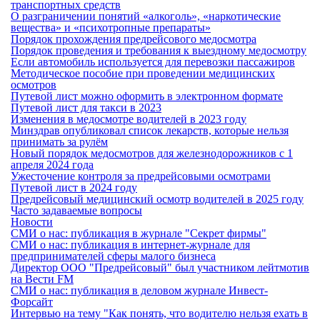
транспортных средств
О разграничении понятий «алкоголь», «наркотические
вещества» и «психотропные препараты»
Порядок прохождения предрейсового медосмотра
Порядок проведения и требования к выездному медосмотру
Если автомобиль используется для перевозки пассажиров
Методическое пособие при проведении медицинских
осмотров
Путевой лист можно оформить в электронном формате
Путевой лист для такси в 2023
Изменения в медосмотре водителей в 2023 году
Минздрав опубликовал список лекарств, которые нельзя
принимать за рулём
Новый порядок медосмотров для железнодорожников с 1
апреля 2024 года
Ужесточение контроля за предрейсовыми осмотрами
Путевой лист в 2024 году
Предрейсовый медицинский осмотр водителей в 2025 году
Часто задаваемые вопросы
Новости
СМИ о нас: публикация в журнале "Секрет фирмы"
СМИ о нас: публикация в интернет-журнале для
предпринимателей сферы малого бизнеса
Директор ООО "Предрейсовый" был участником лейтмотив
на Вести FM
СМИ о нас: публикация в деловом журнале Инвест-
Форсайт
Интервью на тему "Как понять, что водителю нельзя ехать в