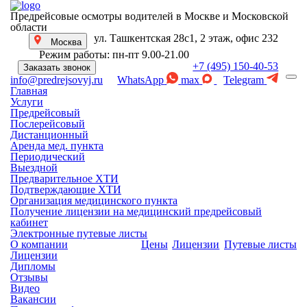
Предрейсовые осмотры водителей в Москве и Московской
области
ул. Ташкентская 28с1, 2 этаж, офис 232
Москва
Режим работы: пн-пт 9.00-21.00
+7 (495) 150-40-53
Заказать звонок
WhatsApp
max
Telegram
info@predrejsovyj.ru
Главная
Услуги
Предрейсовый
Послерейсовый
Дистанционный
Аренда мед. пункта
Периодический
Выездной
Предварительное ХТИ
Подтверждающие ХТИ
Организация медицинского пункта
Получение лицензии на медицинский предрейсовый
кабинет
Электронные путевые листы
О компании
Цены
Лицензии
Путевые листы
Лицензии
Дипломы
Отзывы
Видео
Вакансии