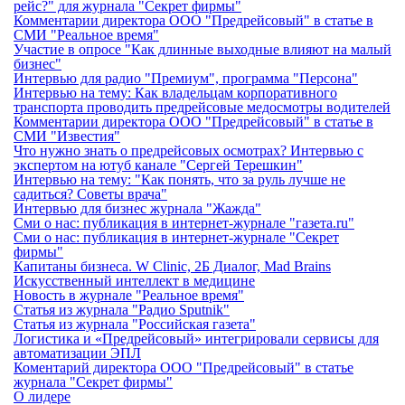
рейс?" для журнала "Секрет фирмы"
Комментарии директора ООО "Предрейсовый" в статье в
СМИ "Реальное время"
Участие в опросе "Как длинные выходные влияют на малый
бизнес"
Интервью для радио "Премиум", программа "Персона"
Интервью на тему: Как владельцам корпоративного
транспорта проводить предрейсовые медосмотры водителей
Комментарии директора ООО "Предрейсовый" в статье в
СМИ "Известия"
Что нужно знать о предрейсовых осмотрах? Интервью с
экспертом на ютуб канале "Сергей Терешкин"
Интервью на тему: "Как понять, что за руль лучше не
садиться? Советы врача"
Интервью для бизнес журнала "Жажда"
Сми о нас: публикация в интернет-журнале "газета.ru"
Сми о нас: публикация в интернет-журнале "Секрет
фирмы"
Капитаны бизнеса. W Clinic, 2Б Диалог, Mad Brains
Искусственный интеллект в медицине
Новость в журнале "Реальное время"
Статья из журнала "Радио Sputnik"
Статья из журнала "Российская газета"
Логистика и «Предрейсовый» интегрировали сервисы для
автоматизации ЭПЛ
Коментарий директора ООО "Предрейсовый" в статье
журнала "Секрет фирмы"
О лидере