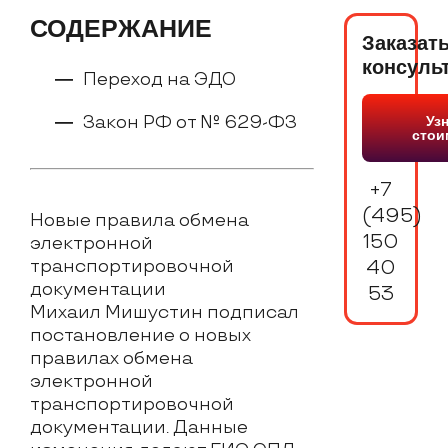
СОДЕРЖАНИЕ
Заказат
консуль
Переход на ЭДО
Закон РФ от № 629-ФЗ
Уз
стои
+7
(495)
Новые правила обмена
150
электронной
транспортировочной
40
документации
53
Михаил Мишустин подписал
постановление о новых
правилах обмена
электронной
транспортировочной
документации. Данные