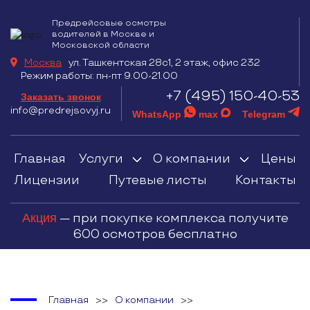
Предрейсовые осмотры
водителей в Москве и
Московской области
Москва
ул. Ташкентская 28с1, 2 этаж, офис 232
Режим работы: пн-пт 9.00-21.00
+7 (495) 150-40-53
Заказать звонок
info@predrejsovyj.ru
WhatsApp
max
Telegram
Главная
Услуги
О компании
Цены
Лицензии
Путевые листы
Контакты
Акция
— при покупке комплекса получите
600 осмотров бесплатно
Главная
>>
О компании
>>