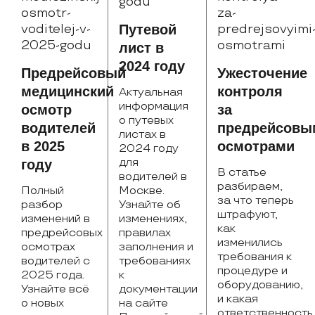
Путевой
лист в
2024 году
Предрейсовый
Ужесточение
медицинский
контроля
Актуальная
информация
осмотр
за
о путевых
водителей
предрейсовы
листах в
в 2025
осмотрами
2024 году
для
году
В статье
водителей в
разбираем,
Полный
Москве.
за что теперь
разбор
Узнайте об
штрафуют,
изменений в
изменениях,
как
предрейсовых
правилах
изменились
осмотрах
заполнения и
требования к
водителей с
требованиях
процедуре и
2025 года.
к
оборудованию,
Узнайте всё
документации
и какая
о новых
на сайте
ответственность