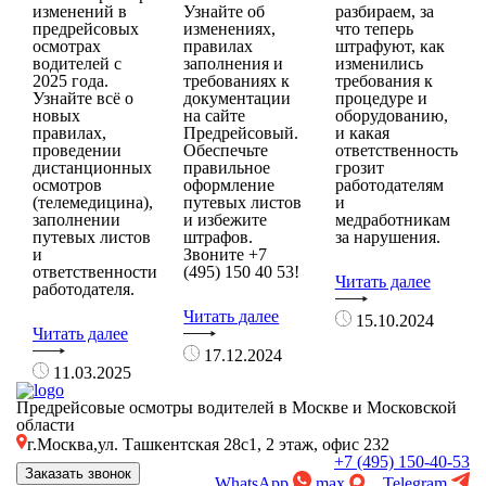
изменений в
Узнайте об
разбираем, за
предрейсовых
изменениях,
что теперь
осмотрах
правилах
штрафуют, как
водителей с
заполнения и
изменились
2025 года.
требованиях к
требования к
Узнайте всё о
документации
процедуре и
новых
на сайте
оборудованию,
правилах,
Предрейсовый.
и какая
проведении
Обеспечьте
ответственность
дистанционных
правильное
грозит
осмотров
оформление
работодателям
(телемедицина),
путевых листов
и
заполнении
и избежите
медработникам
путевых листов
штрафов.
за нарушения.
и
Звоните +7
ответственности
(495) 150 40 53!
Читать далее
работодателя.
Читать далее
15.10.2024
Читать далее
17.12.2024
11.03.2025
Предрейсовые осмотры водителей в Москве и Московской
области
г.Москва,ул. Ташкентская 28с1, 2 этаж, офис 232
+7 (495) 150-40-53
Заказать звонок
WhatsApp
max
Telegram