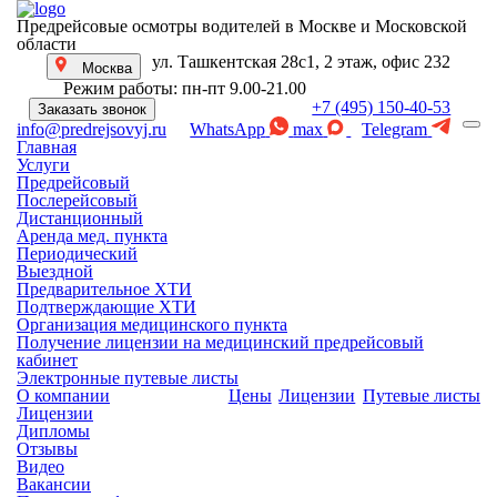
Предрейсовые осмотры водителей в Москве и Московской
области
ул. Ташкентская 28с1, 2 этаж, офис 232
Москва
Режим работы: пн-пт 9.00-21.00
+7 (495) 150-40-53
Заказать звонок
WhatsApp
max
Telegram
info@predrejsovyj.ru
Главная
Услуги
Предрейсовый
Послерейсовый
Дистанционный
Аренда мед. пункта
Периодический
Выездной
Предварительное ХТИ
Подтверждающие ХТИ
Организация медицинского пункта
Получение лицензии на медицинский предрейсовый
кабинет
Электронные путевые листы
О компании
Цены
Лицензии
Путевые листы
Лицензии
Дипломы
Отзывы
Видео
Вакансии