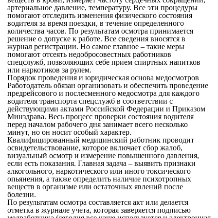
артериальное давление, температуру. Все эти процедуры
помогают отследить изменения физического состояния
водителя за время поездки, в течение определенного
количества часов. По результатам осмотра принимается
решение о допуске к работе. Все сведения вносятся в
журнал регистрации. Но самое главное – такие меры
помогают отсеять недобросовестных работников
спецслужб, позволяющих себе прием спиртных напитков
или наркотиков за рулем.
Порядок проведения и юридическая основа медосмотров
Работодатель обязан организовать и обеспечить проведение
предрейсового и послесменного медосмотра для каждого
водителя транспорта спецслужб в соответствии с
действующими актами Российской Федерации и Приказом
Минздрава. Весь процесс проверки состояния водителя
перед началом рабочего дня занимает всего несколько
минут, но он носит особый характер.
Квалифицированный медицинский работник проводит
освидетельствование, которое включает сбор жалоб,
визуальный осмотр и измерение повышенного давления,
если есть показания. Главная задача – выявить признаки
алкогольного, наркотического или иного токсического
опьянения, а также определить наличие психотропных
веществ в организме или остаточных явлений после
болезни.
По результатам осмотра составляется акт или делается
отметка в журнале учета, которая заверяется подписью
медработника (сегодня все чаще используется и электронная