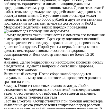
соблюдать юридическим лицам и индивидуальным
предпринимателям, управляющим такси. Среди этих статей
- обязательное прохождение предрейсового медицинского
осмотра водителями. Отсутствие такого осмотра может
привести к штрафу до 50000 рублей и другим негативным
последствиям по статьям трудовых договоров и КоАП.
Медосмотр водителей такси: порядок проведения
Осмотр водителя такси начинается с момента его появления
в медицинском кабинете. Врач сразу оценивает внешний
вид пациента: его походку, выражение лица, нервозность
движений и другое. Порой уже на первый взгляд можно
сделать некоторые выводы о состоянии здоровья
осматриваемого. Весь осмотр занимает не более 15-20
минут.
Анамнез.
Далее медработнику необходимо провести беседу
с водителем. Задаются вопросы о состоянии здоровья,
выявляются жалобы.
Визуальный осмотр.
После сбора жалоб проводится
визуальный осмотр кожи, слизистой, проверяется реакция
зрачков на свет.
Замеры.
Одни из ключевых этапов осмотра. Любое
отклонение от нормальных показателей незамедлительно
ведет к отстранению от работы. Проверяется давление,
пульс, а также температура тела
Тест на алкоголь.
Осуществляется при помощи алкотестера.
Выявление факта употребления спиртного перед работой
должно повлечь за собой соответствующие последствия. В