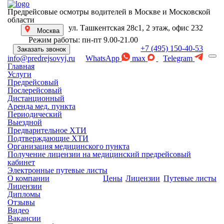
Предрейсовые осмотры водителей в Москве и Московской
области
ул. Ташкентская 28с1, 2 этаж, офис 232
Москва
Режим работы: пн-пт 9.00-21.00
+7 (495) 150-40-53
Заказать звонок
WhatsApp
max
Telegram
info@predrejsovyj.ru
Главная
Услуги
Предрейсовый
Послерейсовый
Дистанционный
Аренда мед. пункта
Периодический
Выездной
Предварительное ХТИ
Подтверждающие ХТИ
Организация медицинского пункта
Получение лицензии на медицинский предрейсовый
кабинет
Электронные путевые листы
О компании
Цены
Лицензии
Путевые листы
Лицензии
Дипломы
Отзывы
Видео
Вакансии