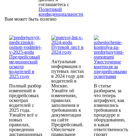
соглашаетесь с
Политикой
конфиденциальности
Вам может быть полезно
Путевой лист в
2024 году
Предрейсовый
Актуальная
медицинский
Ужесточение
информация о
осмотр
контроля за
путевых листах
водителей в
предрейсовыми
в 2024 году для
2025 году
осмотрами
водителей в
Полный разбор
Москве.
В статье
изменений в
Узнайте об
разбираем, за
предрейсовых
изменениях,
что теперь
осмотрах
правилах
штрафуют, как
водителей с
заполнения и
изменились
2025 года.
требованиях к
требования к
Узнайте всё о
документации
процедуре и
новых
на сайте
оборудованию,
правилах,
Предрейсовый.
и какая
проведении
Обеспечьте
ответственность
дистанционных
правильное
грозит